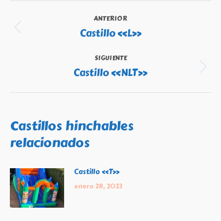
Navegación
ANTERIOR
entre
Castillo «L»
Publicación
publicaciones
anterior:
SIGUIENTE
Castillo «NLT»
Publicación
siguiente:
Castillos hinchables
relacionados
Castillo «T»
enero 28, 2023