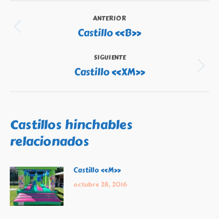
Navegación
ANTERIOR
entre
Castillo «B»
Publicación
publicaciones
anterior:
SIGUIENTE
Castillo «XM»
Publicación
siguiente:
Castillos hinchables
relacionados
Castillo «M»
octubre 28, 2016