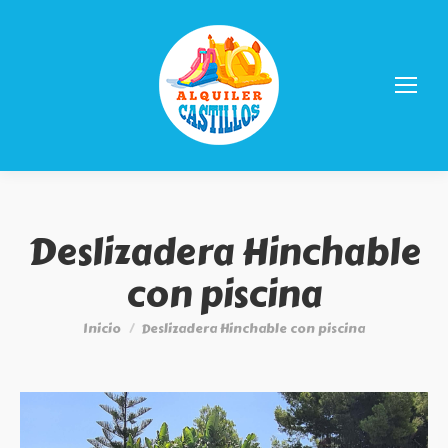
Deslizadera Hinchable
con piscina
Estás aquí:
Inicio
Deslizadera Hinchable con piscina