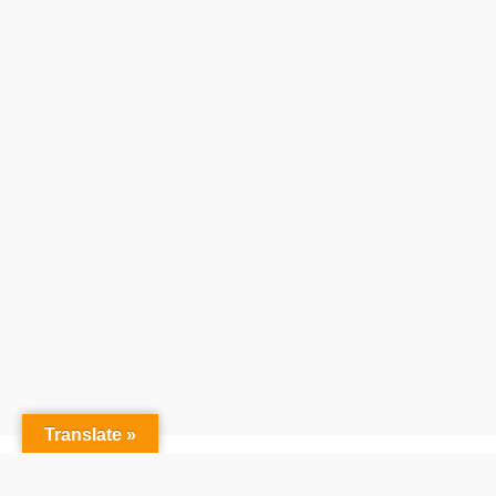
® alquiler-castillos.com -
Política de p
Translate »