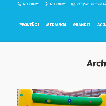
681 910 028
681 910 028
info@alquilercastil
PEQUEÑOS
MEDIANOS
GRANDES
ACU
PEQUEÑOS
MEDIANOS
GRANDES
ACU
Arch