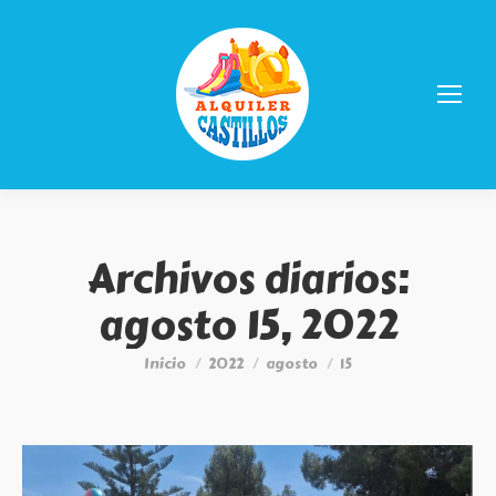
Archivos diarios:
agosto 15, 2022
Estás aquí:
Inicio
2022
agosto
15