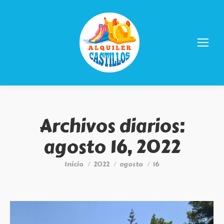
Archivos diarios:
agosto 16, 2022
Estás aquí:
Inicio
2022
agosto
16