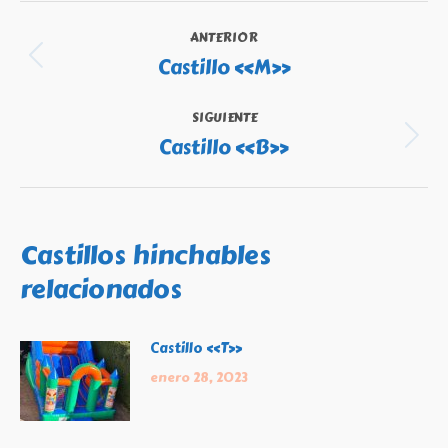
Navegación
ANTERIOR
entre
Castillo «M»
Publicación
publicaciones
anterior:
SIGUIENTE
Castillo «B»
Publicación
siguiente:
Castillos hinchables
relacionados
Castillo «T»
enero 28, 2023